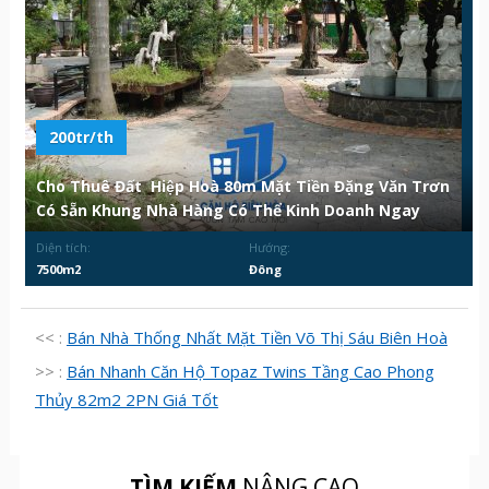
200tr/th
Cho Thuê Đất Hiệp Hoà 80m Mặt Tiền Đặng Văn Trơn
Có Sẵn Khung Nhà Hàng Có Thể Kinh Doanh Ngay
Diện tích:
Hướng:
7500m2
Đông
<< :
Bán Nhà Thống Nhất Mặt Tiền Võ Thị Sáu Biên Hoà
>> :
Bán Nhanh Căn Hộ Topaz Twins Tầng Cao Phong
Thủy 82m2 2PN Giá Tốt
TÌM KIẾM
NÂNG CAO