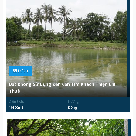
85tr/th
Đất Không Sử Dụng Đến Cần Tìm Khách Thiện Chí
Thuê
Diện tích:
Hướng:
10100m2
Đông