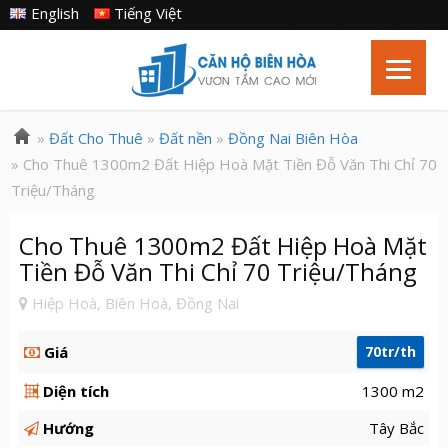
English
Tiếng Việt
»
Đất Cho Thuê
»
Đất nền
»
Đồng Nai Biên Hòa
» Cho Thuê 1300m2 Đất Hiệp Hoà Mặt Tiền Đỗ Văn Thi Chỉ 70
Triệu/Tháng
Cho Thuê 1300m2 Đất Hiệp Hoà Mặt
Tiền Đỗ Văn Thi Chỉ 70 Triệu/Tháng
Hiệp Hoà, Biên Hoà, Đồng Nai
Giá
70tr/th
Diện tích
1300 m2
Hướng
Tây Bắc