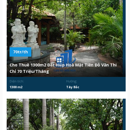
70tr/th
Cho Thuê 1300m2 Đất Hiệp Hoà Mặt Tiền Đỗ Văn Thi
Chỉ 70 Triệu/Tháng
Diện tích:
Hướng:
1300 m2
Tây Bắc