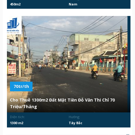
450m2
Nam
70tr/th
Cho Thuê 1300m2 Đất Mặt Tiền Đỗ Văn Thi Chỉ 70
Triệu/Tháng
Diện tích:
Hướng:
1300 m2
Tây Bắc