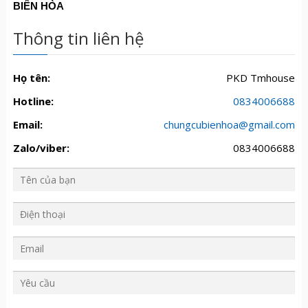
BIÊN HÒA
Thông tin liên hệ
Họ tên:
PKD Tmhouse
Hotline:
0834006688
Email:
chungcubienhoa@gmail.com
Zalo/viber:
0834006688
Y
ê
u