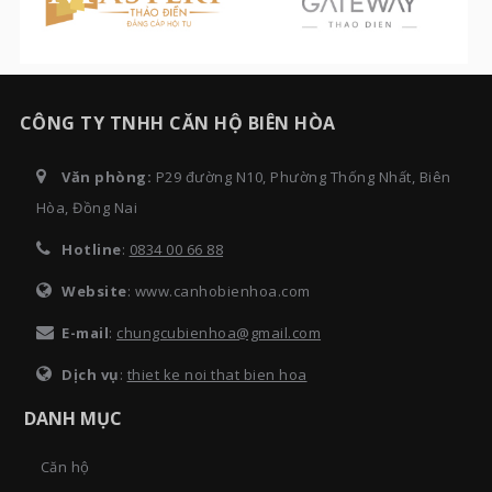
CÔNG TY TNHH CĂN HỘ BIÊN HÒA
Văn phòng:
P29 đường N10, Phường Thống Nhất, Biên
Hòa, Đồng Nai
Hotline
:
0834 00 66 88
Website
: www.canhobienhoa.com
E-mail
:
chungcubienhoa@gmail.com
Dịch vụ
:
thiet ke noi that bien hoa
DANH MỤC
Căn hộ