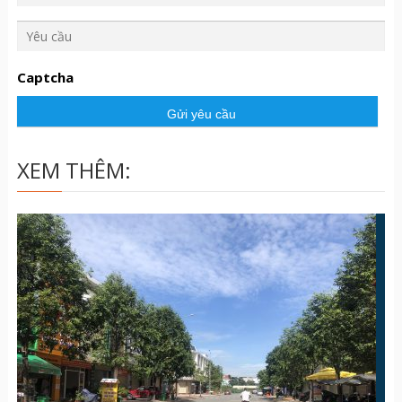
Y
ê
u
Captcha
c
ầ
u
XEM THÊM: