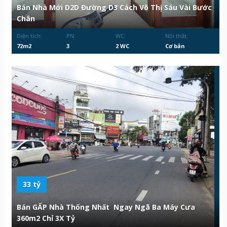
Bán Nhà Mới D2D Đường D3 Cách Võ Thị Sáu Vài Bước
Chân
Diện tích:
PN:
WC:
Nội thất:
72m2
3
2 WC
Cơ bản
33 tỷ
Bán GẤP Nhà Thống Nhất Ngay Ngã Ba Máy Cưa
360m2 Chỉ 3X Tỷ