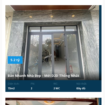
5.2 tỷ
Bán Nhanh Nhà Đẹp - Mới D2D Thống Nhất
Diện tích:
PN:
WC:
Nội thất:
72m2
2
2 WC
Đầy đủ