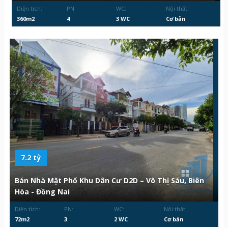
Diện tích:
PN:
WC:
Nội thất:
360m2
4
3 WC
Cơ bản
7.2 tỷ
Bán Nhà Mặt Phố Khu Dân Cư D2D – Võ Thị Sáu, Biên
Hòa - Đồng Nai
Diện tích:
PN:
WC:
Nội thất:
72m2
3
2 WC
Cơ bản