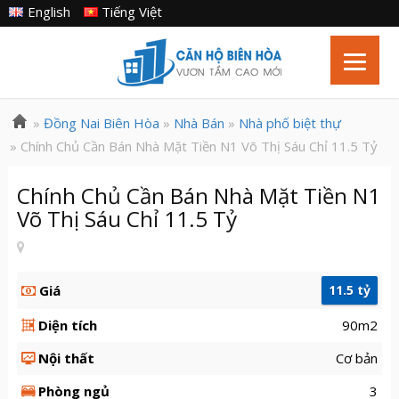
English
Tiếng Việt
»
Đồng Nai Biên Hòa
»
Nhà Bán
»
Nhà phố biệt thự
» Chính Chủ Cần Bán Nhà Mặt Tiền N1 Võ Thị Sáu Chỉ 11.5 Tỷ
Chính Chủ Cần Bán Nhà Mặt Tiền N1
Võ Thị Sáu Chỉ 11.5 Tỷ
Giá
11.5 tỷ
Diện tích
90m2
Nội thất
Cơ bản
Phòng ngủ
3