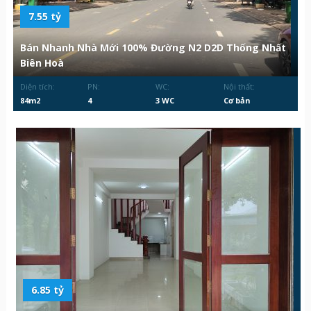
7.55 tỷ
Bán Nhanh Nhà Mới 100% Đường N2 D2D Thống Nhất
Biên Hoà
Diện tích:
PN:
WC:
Nội thất:
84m2
4
3 WC
Cơ bản
6.85 tỷ