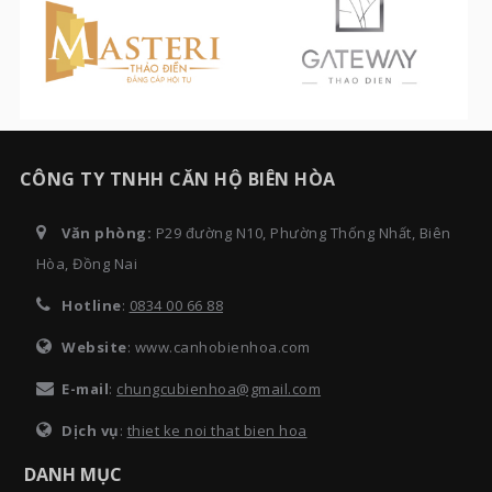
CÔNG TY TNHH CĂN HỘ BIÊN HÒA
Văn phòng:
P29 đường N10, Phường Thống Nhất, Biên
Hòa, Đồng Nai
Hotline
:
0834 00 66 88
Website
: www.canhobienhoa.com
E-mail
:
chungcubienhoa@gmail.com
Dịch vụ
:
thiet ke noi that bien hoa
DANH MỤC