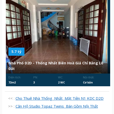
5.7 tỷ
Nhà Phố D2D - Thống Nhất Biên Hoà Giá Chỉ Bằng Lô
Đất
Diện tích:
PN:
WC:
Nội thất:
72m2
3
2 WC
Cơ bản
<< :
Cho Thuê Nhà Thống Nhất Mặt Tiền N1 KDC D2D
>> :
Căn Hộ Studio Topaz Twins Bán Gồm Nội Thất