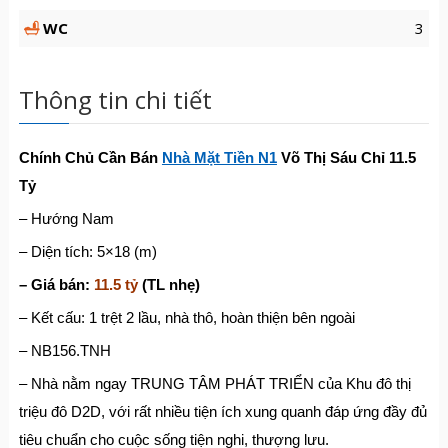
WC
3
Thông tin chi tiết
Chính Chủ Cần Bán
Nhà Mặt Tiền N1
Võ Thị Sáu Chỉ 11.5
Tỷ
– Hướng Nam
– Diện tích: 5×18 (m)
– Giá bán:
11.5 tỷ
(TL nhẹ)
– Kết cấu: 1 trệt 2 lầu, nhà thô, hoàn thiện bên ngoài
– NB156.TNH
– Nhà nằm ngay TRUNG TÂM PHÁT TRIỂN của Khu đô thị
triệu đô D2D, với rất nhiều tiện ích xung quanh đáp ứng đầy đủ
tiêu chuẩn cho cuộc sống tiện nghi, thượng lưu.