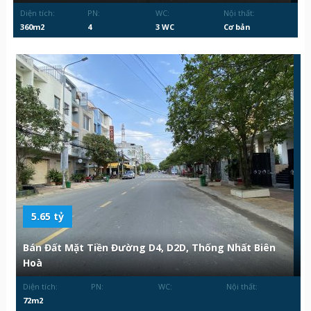
Diện tích:
PN:
WC:
Nội thất:
360m2
4
3 WC
Cơ bản
5.65 tỷ
Bán Đất Mặt Tiền Đường D4, D2D, Thống Nhất Biên
Hoà
Diện tích:
PN:
WC:
Nội thất:
72m2