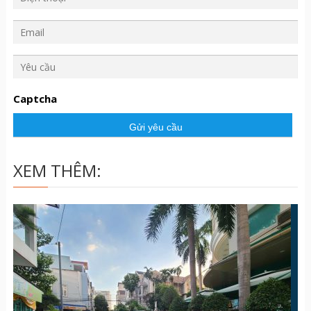
Y
ê
u
Captcha
c
ầ
u
XEM THÊM: