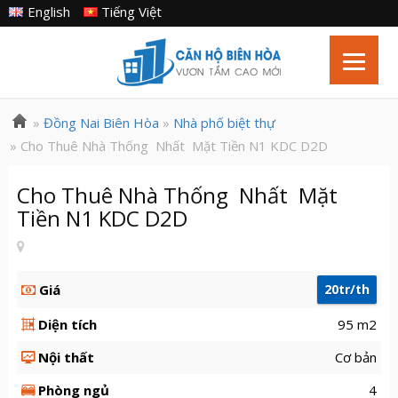
English
Tiếng Việt
»
Đồng Nai Biên Hòa
»
Nhà phố biệt thự
» Cho Thuê Nhà Thống Nhất Mặt Tiền N1 KDC D2D
Cho Thuê Nhà Thống Nhất Mặt
Tiền N1 KDC D2D
Giá
20tr/th
Diện tích
95 m2
Nội thất
Cơ bản
Phòng ngủ
4