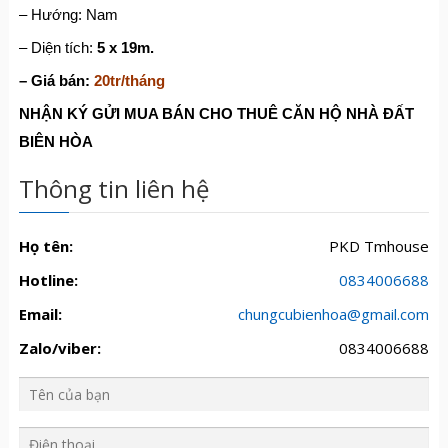
– Hướng: Nam
– Diện tích:
5 x 19m.
– Giá bán:
20tr/tháng
NHẬN KÝ GỬI MUA BÁN CHO THUÊ CĂN HỘ NHÀ ĐẤT
BIÊN HÒA
Thông tin liên hệ
Họ tên:
PKD Tmhouse
Hotline:
0834006688
Email:
chungcubienhoa@gmail.com
Zalo/viber:
0834006688