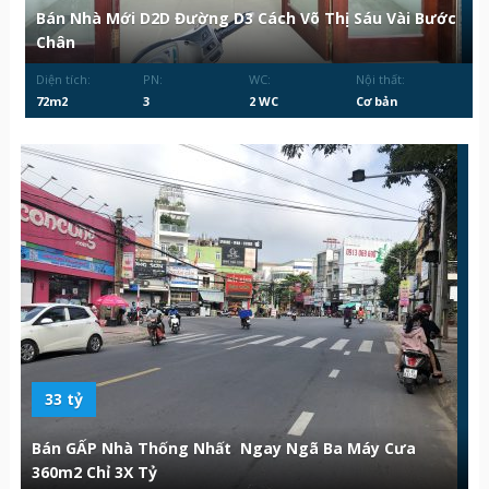
Bán Nhà Mới D2D Đường D3 Cách Võ Thị Sáu Vài Bước
Chân
Diện tích:
PN:
WC:
Nội thất:
72m2
3
2 WC
Cơ bản
33 tỷ
Bán GẤP Nhà Thống Nhất Ngay Ngã Ba Máy Cưa
360m2 Chỉ 3X Tỷ