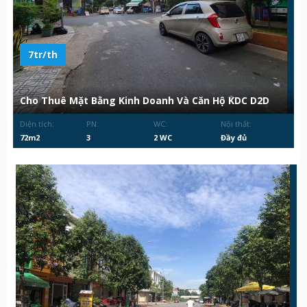
7tr/th
Cho Thuê Mặt Bằng Kinh Doanh Và Căn Hộ KDC D2D
Diện tích:
PN:
WC:
Nội thất:
72m2
3
2 WC
Đầy đủ