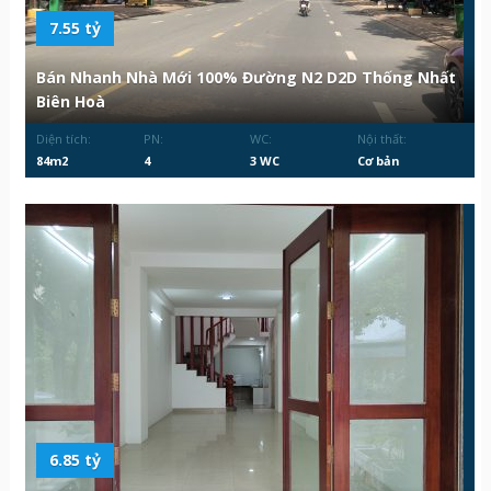
7.55 tỷ
Bán Nhanh Nhà Mới 100% Đường N2 D2D Thống Nhất
Biên Hoà
Diện tích:
PN:
WC:
Nội thất:
84m2
4
3 WC
Cơ bản
6.85 tỷ