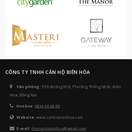
CÔNG TY TNHH CĂN HỘ BIÊN HÒA
Văn phòng:
P29 đường N10, Phường Thống Nhất, Biên
Hòa, Đồng Nai
Hotline
:
0834 00 66 88
Website
: www.canhobienhoa.com
E-mail
:
chungcubienhoa@gmail.com