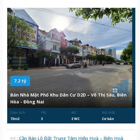
7.2 tỷ
Bán Nhà Mặt Phố Khu Dân Cư D2D – Võ Thị Sáu, Biên
Hòa - Đồng Nai
Diện tích:
PN:
WC:
Nội thất:
72m2
3
2 WC
Cơ bản
<< :
Cần Bán Lô Đất Trung Tâm Hiệp Hoà – Biên Hoà